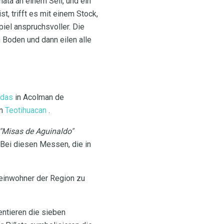
ñata an einem Seil, und ein
t, trifft es mit einem Stock,
el anspruchsvoller. Die
n Boden und dann eilen alle
adas
in Acolman de
on
Teotihuacan
.
"Misas de Aguinaldo"
 Bei diesen Messen, die in
Ureinwohner der Region zu
entieren die sieben