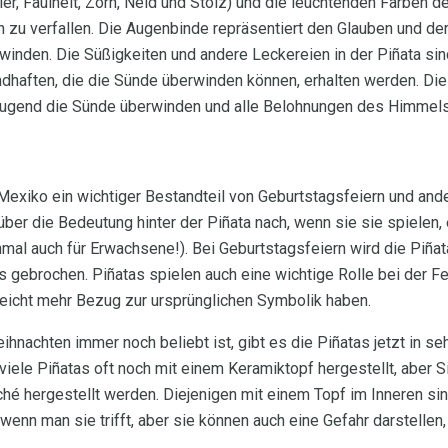
ier, Faulheit, Zorn, Neid und Stolz) und die leuchtenden Farben d
 zu verfallen. Die Augenbinde repräsentiert den Glauben und der
rwinden. Die Süßigkeiten und andere Leckereien in der Piñata si
dhaften, die die Sünde überwinden können, erhalten werden. Die
Tugend die Sünde überwinden und alle Belohnungen des Himmel
Mexiko ein wichtiger Bestandteil von Geburtstagsfeiern und ande
über die Bedeutung hinter der Piñata nach, wenn sie sie spielen, 
mal auch für Erwachsene!). Bei Geburtstagsfeiern wird die Piña
gebrochen. Piñatas spielen auch eine wichtige Rolle bei der Fe
leicht mehr Bezug zur ursprünglichen Symbolik haben.
hnachten immer noch beliebt ist, gibt es die Piñatas jetzt in se
iele Piñatas oft noch mit einem Keramiktopf hergestellt, aber Si
é hergestellt werden. Diejenigen mit einem Topf im Inneren sind
 wenn man sie trifft, aber sie können auch eine Gefahr darstellen