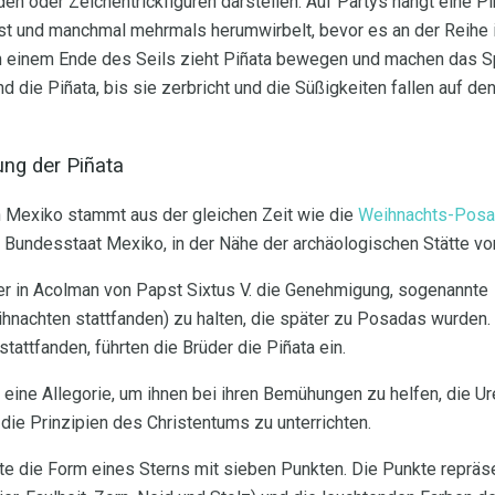
en oder Zeichentrickfiguren darstellen. Auf Partys hängt eine Pi
 ist und manchmal mehrmals herumwirbelt, bevor es an der Reihe is
 einem Ende des Seils zieht Piñata bewegen und machen das Spi
 die Piñata, bis sie zerbricht und die Süßigkeiten fallen auf de
ng der Piñata
n Mexiko stammt aus der gleichen Zeit wie die
Weihnachts-Pos
n Bundesstaat Mexiko, in der Nähe der archäologischen Stätte v
ner in Acolman von Papst Sixtus V. die Genehmigung, sogenannte
nachten stattfanden) zu halten, die später zu Posadas wurden.
attfanden, führten die Brüder die Piñata ein.
s eine Allegorie, um ihnen bei ihren Bemühungen zu helfen, die 
die Prinzipien des Christentums zu unterrichten.
tte die Form eines Sterns mit sieben Punkten. Die Punkte repräs