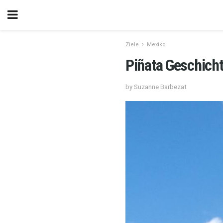
Ziele
Mexiko
Piñata Geschich
by Suzanne Barbezat