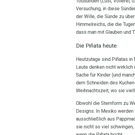
Todsünden (Lust, Völlerei, G
Versuchung, in diese Sünden
der Wille, die Sünde zu übe
Himmelreichs, die die Tugen
dass man mit Glauben und 
Die Piñata heute
Heutzutage sind Piñatas in 
Leute denken nicht wirklich 
Sache für Kinder (und manch
dem Schneiden des Kuchens 
Weihnachtszeit, wo sie viel
Obwohl die Sternform zu Wei
Designs. In Mexiko werden v
ausschließlich aus Pappmach
sie nicht so viel schwingen,
wenn die Piñata bricht.