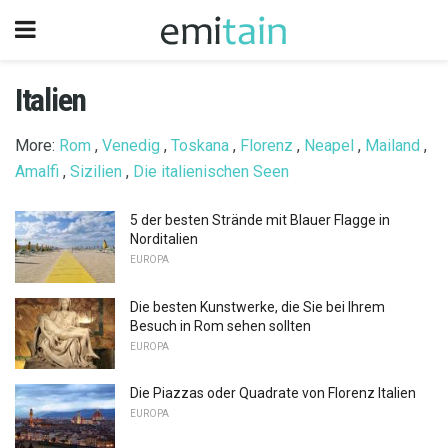
Italien
More:
Rom
,
Venedig
,
Toskana
,
Florenz
,
Neapel
,
Mailand
,
Amalfi
,
Sizilien
,
Die italienischen Seen
5 der besten Strände mit Blauer Flagge in
Norditalien
EUROPA
Die besten Kunstwerke, die Sie bei Ihrem
Besuch in Rom sehen sollten
EUROPA
Die Piazzas oder Quadrate von Florenz Italien
EUROPA