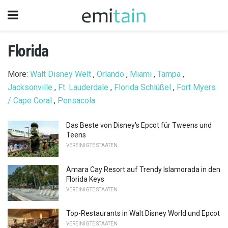
Florida
More:
Walt Disney Welt
,
Orlando
,
Miami
,
Tampa
,
Jacksonville
,
Ft. Lauderdale
,
Florida Schlüßel
,
Fort Myers
/ Cape Coral
,
Pensacola
Das Beste von Disney's Epcot für Tweens und
Teens
VEREINIGTE STAATEN
Amara Cay Resort auf Trendy Islamorada in den
Florida Keys
VEREINIGTE STAATEN
Top-Restaurants in Walt Disney World und Epcot
VEREINIGTE STAATEN