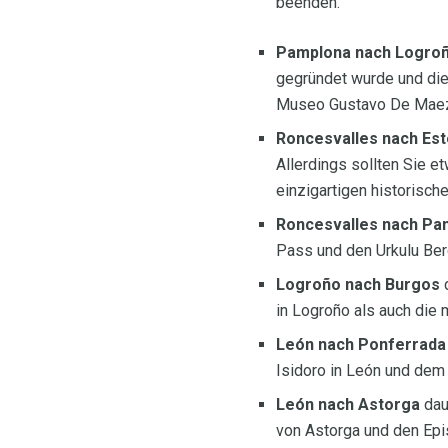
beenden.
Pamplona nach Logro
gegründet wurde und die 
Museo Gustavo De Maezt
Roncesvalles nach Est
Allerdings sollten Sie e
einzigartigen historisch
Roncesvalles nach Pa
Pass und den Urkulu Ber
Logroño nach Burgos
d
in Logroño als auch die 
León nach Ponferrada
Isidoro in León und dem 
León nach Astorga
dau
von Astorga und den Epi