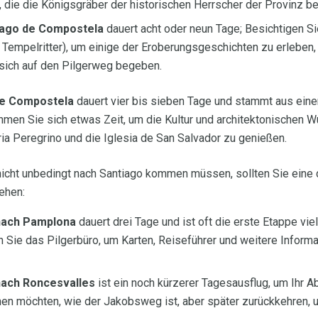
 die die Königsgräber der historischen Herrscher der Provinz be
iago de Compostela
dauert acht oder neun Tage; Besichtigen Si
 Tempelritter), um einige der Eroberungsgeschichten zu erleben
 sich auf den Pilgerweg begeben.
de Compostela
dauert vier bis sieben Tage und stammt aus eine
hmen Sie sich etwas Zeit, um die Kultur und architektonischen W
rria Peregrino und die Iglesia de San Salvador zu genießen.
nicht unbedingt nach Santiago kommen müssen, sollten Sie eine 
ehen:
 nach Pamplona
dauert drei Tage und ist oft die erste Etappe vi
 Sie das Pilgerbüro, um Karten, Reiseführer und weitere Informa
 nach Roncesvalles
ist ein noch kürzerer Tagesausflug, um Ihr 
ehen möchten, wie der Jakobsweg ist, aber später zurückkehren, 