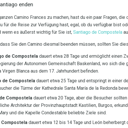
Santiago enden
ganzen Camino Frances zu machen, hast du ein paar Fragen, die d
du für die Reise zur Verfügung hast, egal, ob du verfügbar bist od
 wenn es äußerst wichtig für Sie ist,
Santiago de Compostela
au
 dass Sie den Camino diesmal beenden müssen, sollten Sie die
go de Compostela
dauert etwa 28 Tage und ermöglicht einen Zw
egierung der Autonomen Gemeinschaft Baskenland, wo sich die g
a Virgen Blanca aus dem 17. Jahrhundert befinden.
o de Compostela
dauert etwa 25 Tage und entspringt in einer d
ucher die Türme der Kathedrale Santa María de la Redonda bew
 de Compostela
dauert etwa 20 Tage, aber die Besucher sollten
erliche Architektur der Provinzhauptstadt Kastilien, Burgos, erku
Mary und die Kapelle Condestable beliebte Ziele sind.
e Compostela
dauert etwa 12 bis 14 Tage und León beherbergt d