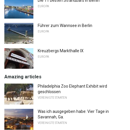
Die 11 besten Strandbars in Berlin
EUROPA
Führer zum Wannsee in Berlin
EUROPA
Kreuzbergs Markthalle IX
EUROPA
Amazing articles
Philadelphia Zoo Elephant Exhibit wird
geschlossen
VEREINIGTE STAATEN
Was ich ausgegeben habe: Vier Tage in
Savannah, Ga.
VEREINIGTE STAATEN