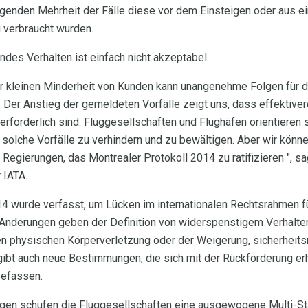
egenden Mehrheit der Fälle diese vor dem Einsteigen oder aus e
 verbraucht wurden.
des Verhalten ist einfach nicht akzeptabel.
r kleinen Minderheit von Kunden kann unangenehme Folgen für d
. Der Anstieg der gemeldeten Vorfälle zeigt uns, dass effektiver
orderlich sind. Fluggesellschaften und Flughäfen orientieren s
solche Vorfälle zu verhindern und zu bewältigen. Aber wir könne
Regierungen, das Montrealer Protokoll 2014 zu ratifizieren ", sa
 IATA.
4 wurde verfasst, um Lücken im internationalen Rechtsrahmen f
 Änderungen geben der Definition von widerspenstigem Verhalten,
en physischen Körperverletzung oder der Weigerung, sicherheit
 gibt auch neue Bestimmungen, die sich mit der Rückforderung e
befassen.
en schufen die Fluggesellschaften eine ausgewogene Multi-Sta