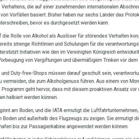
Verhaltens, die auf einer zunehmenden internationalen Abschrec
on Vorfällen basiert. Bisher haben nur sechs Länder das Protokoll
erschreiben, bevor es durchgesetzt werden kann.
 die Rolle von Alkohol als Auslöser für störendes Verhalten konz
reits strenge Richtlinien und Schulungen für die verantwortung
terstützt Initiativen wie den im Vereinigten Königreich entwicke
Vorbeugung von Vergiftungen und übermäßigem Trinken vor dem E
s und Duty-free-Shops müssen darauf geschult sein, verantwortu
 vermeiden, die zum Alkoholgenuss führen. Aus einem von Mona
ten Programm geht hervor, dass mit diesem proaktiven Ansatz vo
en halbiert werden können.
beginnt am Boden, und die IATA ermutigt die Luftfahrtunternehmen
 Boden und außerhalb des Flugzeugs zu zeigen. Sie ermutigt die 
ghafen bis zur Passagierkabine angewendet werden können.