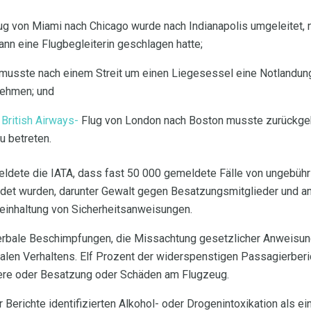
lug von Miami nach Chicago wurde nach Indianapolis umgeleitet,
nn eine Flugbegleiterin geschlagen hatte;
 musste nach einem Streit um einen Liegesessel eine Notlandu
rnehmen; und
m
British Airways-
Flug von London nach Boston musste zurückgeh
u betreten.
dete die IATA, dass fast 50 000 gemeldete Fälle von ungebührl
et wurden, darunter Gewalt gegen Besatzungsmitglieder und a
teinhaltung von Sicherheitsanweisungen.
verbale Beschimpfungen, die Missachtung gesetzlicher Anweisu
len Verhaltens. Elf Prozent der widerspenstigen Passagierberic
re oder Besatzung oder Schäden am Flugzeug.
Berichte identifizierten Alkohol- oder Drogenintoxikation als ei