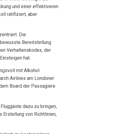
kung und einer effektiveren
 ratifiziert, aber
entriert. Die
sbewusste Bereitstellung
lten Verhaltenskodex, der
insteigen hat.
ngsvoll mit Alkohol
rch Airlines am Londoner
r dem Board der Passagiere
, Fluggäste dazu zu bringen,
Erstellung von Richtlinien,