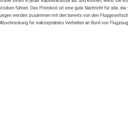
älle treten in jeder Kabinenklasse auf und können, wenn sie esk
isiken führen. Das Protokoll ist eine gute Nachricht für alle, die
rungen werden zusammen mit den bereits von den Fluggesellsch
schreckung für inakzeptables Verhalten an Bord von Flugzeug