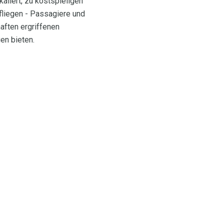
aliert, zu kostspieligen
 fliegen - Passagiere und
aften ergriffenen
en bieten.