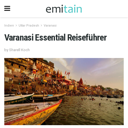
Indien
Uttar Pradesh
Varanasi
Varanasi Essential Reiseführer
by Sharell Koch