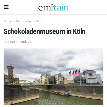
Europa
Deutschland
Köln
Schokoladenmuseum in Köln
by Birge Amondson