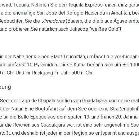
 wird: Tequila. Nehmen Sie den Tequila Express, einen einzigar
e die ehemalige San José del Refugio Hacienda in Amatitan, bek
 Beobachten Sie die
Jimadores
(Bauern, die die blaue Agave ern
und probieren Sie natürlich auch Jaliscos "weißes Gold"!
in der Nähe der kleinen Stadt Teuchitlán, umfasst die vor-hispan
nd umfasst 10 Pyramiden. Diese Kultur begann sich um BC 1000 
n. Chr. Und ihr Rückgang im Jahr 500 n. Chr.
bung
 See, der Lago de Chapala südlich von Guadalajara, und seine ma
der Natur. Eine Bootsfahrt auf dem See oder eine Straßenbahnfa
e an die Belle Epoque aus dem späten 19. und frühen 20. Jahrhund
 die Reichen aus Guadalajara war, ist eine sehr angenehme Sac
ößt, und deshalb ist jeder in der Region so entspannt und ausge