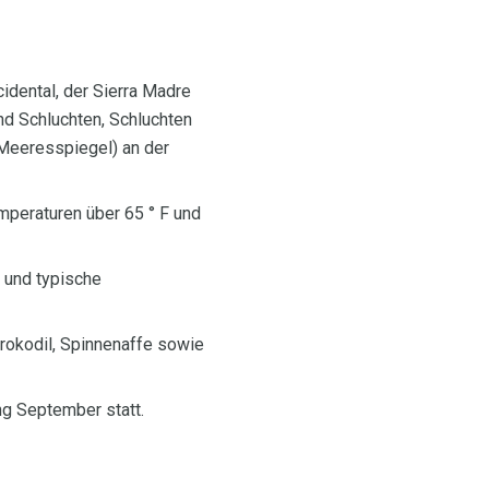
idental, der Sierra Madre
nd Schluchten, Schluchten
 Meeresspiegel) an der
mperaturen über 65 ° F und
 und typische
skrokodil, Spinnenaffe sowie
ng September statt.