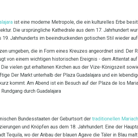
lajara
ist eine moderne Metropole, die ein kulturelles Erbe besit
ektur. Die ursprüngliche Kathedrale aus dem 17. Jahrhundert wu
es 19. Jahrhunderts im beeindruckenden gotischen Stil wieder au
tzen umgeben, die in Form eines Kreuzes angeordnet sind. Der R
gt von einem wichtigen historischen Ereignis - dem Attentat au
 Die vielen gut erhaltenen Kirchen aus der Vize-Königszeit sowi
tige Der Markt unterhalb der Plaza Guadalajara und ein lebendi
kurz kommt. Am Abend ist ein Besuch auf der Plaza de los Maria
 Rundgang durch Guadalajara
kanischen Bundesstaaten der Geburtsort der
traditionellen Mariach
ierungen und Knöpfen aus dem 18. Jahrhundert. Eine der Hauptat
adt Tequila, wo der Anbau der blauen Agave die Täler in Blau ma