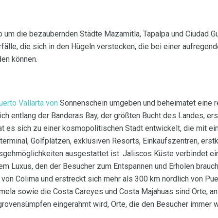
sco um die bezaubernden Städte Mazamitla, Tapalpa und Ciudad G
älle, die sich in den Hügeln verstecken, die bei einer aufrege
den können.
uerto Vallarta von
Sonnenschein umgeben und beheimatet eine re
ich entlang der Banderas Bay, der größten Bucht des Landes, erst
t es sich zu einer kosmopolitischen Stadt entwickelt, die mit ei
terminal, Golfplätzen, exklusiven Resorts, Einkaufszentren, ers
gehmöglichkeiten ausgestattet ist. Jaliscos Küste verbindet ei
dem Luxus, den der Besucher zum Entspannen und Erholen braucht
 von Colima und erstreckt sich mehr als 300 km nördlich von Puer
amela sowie die Costa Careyes und Costa Majahuas sind Orte, a
rovensümpfen eingerahmt wird, Orte, die den Besucher immer w