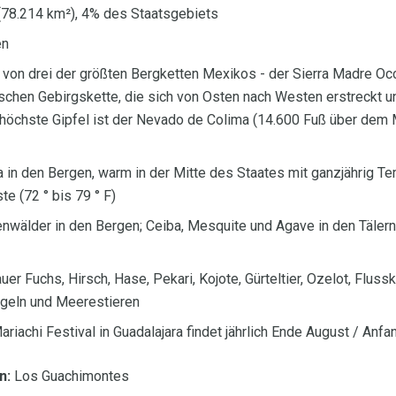
(78.214 km²), 4% des Staatsgebiets
en
 von drei der größten Bergketten Mexikos - der Sierra Madre Occ
ischen Gebirgskette, die sich von Osten nach Westen erstreckt u
r höchste Gipfel ist der Nevado de Colima (14.600 Fuß über dem
in den Bergen, warm in der Mitte des Staates mit ganzjährig Te
te (72 ° bis 79 ° F)
enwälder in den Bergen; Ceiba, Mesquite und Agave in den Tälern
uer Fuchs, Hirsch, Hase, Pekari, Kojote, Gürteltier, Ozelot, Flus
Vögeln und Meerestieren
riachi Festival in Guadalajara findet jährlich Ende August / Anfa
n:
Los Guachimontes