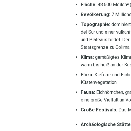
Fläche:
48.600 Meilen² 
Bevölkerung:
7 Million
Topographie:
dominiert
del Sur und einer vulkan
und Plateaus bildet. De
Staatsgrenze zu Colima.
Klima:
gemäßigtes Klima 
warm bis heiß an der Küs
Flora:
Kiefern- und Eich
Küstenvegetation
Fauna:
Eichhörnchen, gra
eine große Vielfalt an 
Große Festivals:
Das Ma
Archäologische Stätte