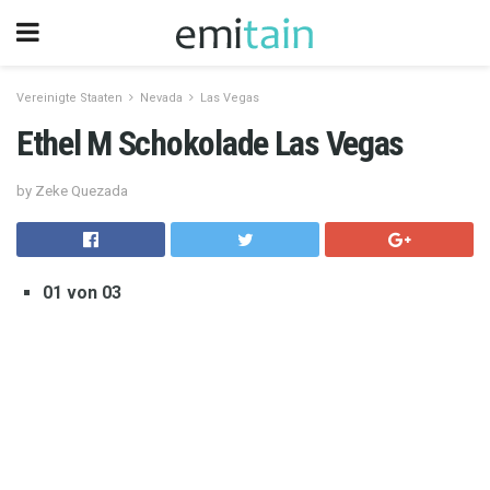
Vereinigte Staaten
Nevada
Las Vegas
Ethel M Schokolade Las Vegas
by Zeke Quezada
01 von 03