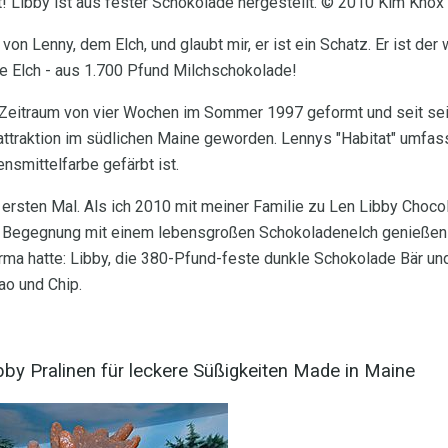
t! Libby ist aus fester Schokolade hergestellt. © 2010 Kim Knox
von Lenny, dem Elch, und glaubt mir, er ist ein Schatz. Er ist der 
 Elch - aus 1.700 Pfund Milchschokolade!
Zeitraum von vier Wochen im Sommer 1997 geformt und seit seine
attraktion im südlichen Maine geworden. Lennys "Habitat" umfas
nsmittelfarbe gefärbt ist.
ersten Mal. Als ich 2010 mit meiner Familie zu Len Libby Chocol
 Begegnung mit einem lebensgroßen Schokoladenelch genießen ko
rma hatte: Libby, die 380-Pfund-feste dunkle Schokolade Bär un
o und Chip.
by Pralinen für leckere Süßigkeiten Made in Maine