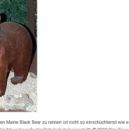
en Maine Black Bear zu rennen ist nicht so einschüchternd wie es