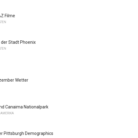
AZ Filme
ATEN
 der Stadt Phoenix
ATEN
zember Wetter
und Canaima Nationalpark
DAMERIKA
er Pittsburgh Demographics