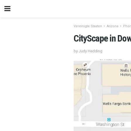
Vereinigte Staaten
Arizona
Phön
CityScape in Do
by Judy Hedding