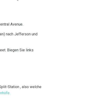
entral Avenue.
en) nach Jefferson und
et. Biegen Sie links
plit-Station , also welche
hnhöfe.