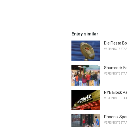
Enjoy similar
Die Fiesta B
VEREINIGTE STA
Shamrock Fa
VEREINIGTE STA
NYE Block Pa
VEREINIGTE STA
Phoenix Spor
VEREINIGTE STA