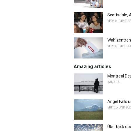
Scottsdale, 
VEREINIGTE STA
Wahlzentren
VEREINIGTE STA
Amazing articles
Montreal De
KANADA
Angel Falls 
MITTEL- UND SÜ
Überblick üb