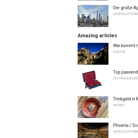
Der große Ap
VEREINIGTE STA
Amazing articles
Wie kommt m
EUROPA
Top passend
TECHNIK & AUS
Trinkgeld in
MEXIKO
Phoenix / Sc
VEREINIGTE STA