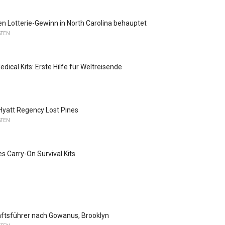
n Lotterie-Gewinn in North Carolina behauptet
ATEN
ical Kits: Erste Hilfe für Weltreisende
 Hyatt Regency Lost Pines
ATEN
es Carry-On Survival Kits
ftsführer nach Gowanus, Brooklyn