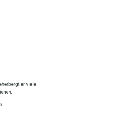
eherbergt er viele
ienen.
n.