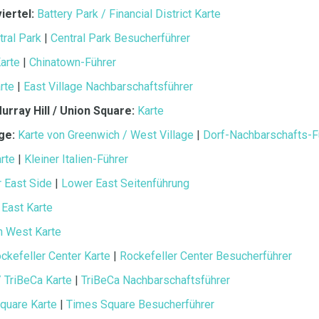
iertel:
Battery Park / Financial District Karte
tral Park
|
Central Park Besucherführer
arte
|
Chinatown-Führer
rte
|
East Village Nachbarschaftsführer
urray Hill / Union Square:
Karte
ge:
Karte von Greenwich / West Village
|
Dorf-Nachbarschafts-F
arte
|
Kleiner Italien-Führer
 East Side
|
Lower East Seitenführung
East Karte
 West Karte
ckefeller Center Karte
|
Rockefeller Center Besucherführer
 TriBeCa Karte
|
TriBeCa Nachbarschaftsführer
quare Karte
|
Times Square Besucherführer