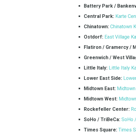
Battery Park / Bankenv
Central Park:
Karte Cen
Chinatown:
Chinatown K
Ostdorf:
East Village Ka
Flatiron / Gramercy / M
Greenwich / West Villa
Little Italy:
Little Italy K
Lower East Side:
Lower
Midtown East:
Midtown 
Midtown West:
Midtown
Rockefeller Center:
Ro
SoHo / TriBeCa:
SoHo /
Times Square:
Times S