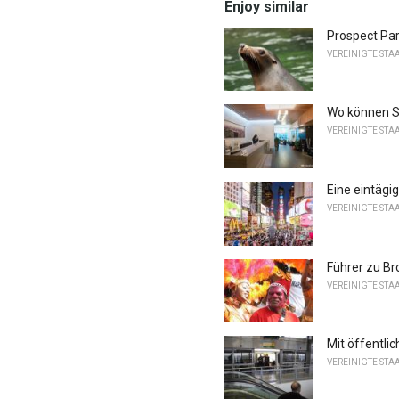
Enjoy similar
Prospect Pa
VEREINIGTE STA
Wo können S
VEREINIGTE STA
Eine eintägi
VEREINIGTE STA
Führer zu Br
VEREINIGTE STA
Mit öffentli
VEREINIGTE STA