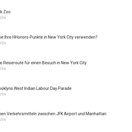
rk Zoo
ATEN
ie Ihre HHonors-Punkte in New York City verwenden?
ATEN
ge Reiseroute für einen Besuch in New York City
ATEN
ooklyns West Indian Labour Day Parade
ATEN
chen Verkehrsmitteln zwischen JFK Airport und Manhattan
ATEN