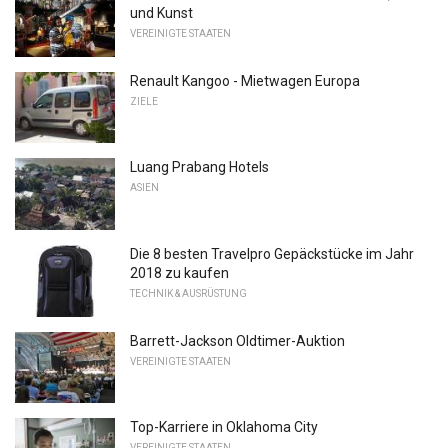
und Kunst
VEREINIGTE STAATEN
Renault Kangoo - Mietwagen Europa
ZIELE
Luang Prabang Hotels
ASIEN
Die 8 besten Travelpro Gepäckstücke im Jahr
2018 zu kaufen
TECHNIK & AUSRÜSTUNG
Barrett-Jackson Oldtimer-Auktion
VEREINIGTE STAATEN
Top-Karriere in Oklahoma City
VEREINIGTE STAATEN