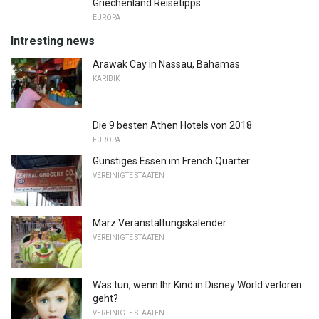
Griechenland Reisetipps
EUROPA
Intresting news
Arawak Cay in Nassau, Bahamas
KARIBIK
Die 9 besten Athen Hotels von 2018
EUROPA
Günstiges Essen im French Quarter
VEREINIGTE STAATEN
März Veranstaltungskalender
VEREINIGTE STAATEN
Was tun, wenn Ihr Kind in Disney World verloren
geht?
VEREINIGTE STAATEN