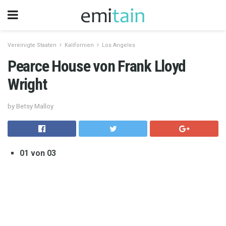
Vereinigte Staaten
Kalifornien
Los Angeles
Pearce House von Frank Lloyd
Wright
by Betsy Malloy
01 von 03